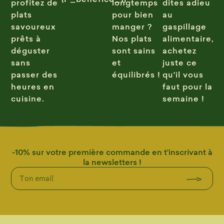
profitez de
longtemps
dites adieu
plats
pour bien
au
savoureux
manger ?
gaspillage
prêts à
Nos plats
alimentaire,
déguster
sont sains
achetez
sans
et
juste ce
passer des
équilibrés !
qu'il vous
heures en
faut pour la
cuisine.
semaine !
-10% sur votre première commande en t’inscrivant à
la newsletters !