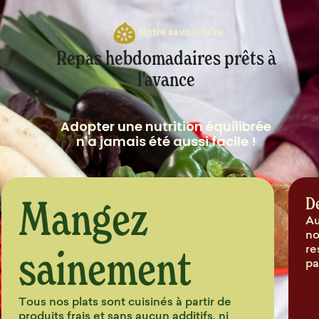
Notre savoir-faire
Repas hebdomadaires prêts à
l'avance
Adopter une nutrition équilibrée
n'a jamais été aussi facile !
Mangez
D
Au
no
sainement
re
pa
Tous nos plats sont cuisinés à partir de
produits frais et sans aucun additifs, ni