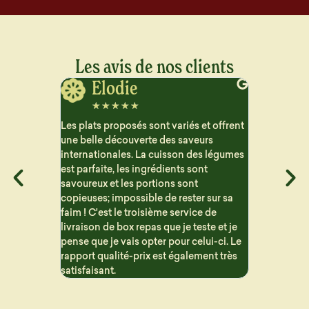
Les avis de nos clients
Monique
Be
☆
☆
☆
☆
☆
☆
☆
 et offrent
Je suis vraiment ravie, les plats sont
Depuis trois
eurs
délicieux et n'ont pas de goût industriel,
repas. Ils 
des légumes
à la différence d'autres entreprises
s'ils étaien
ont
proposant un service similaire. Les
vraiment à 
t
menus sont variés et les portions sont
industriels 
er sur sa
appropriées.
ce de
este et je
elui-ci. Le
ement très