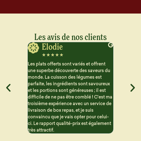
Les avis de nos clients
Monique
Be
☆
☆
☆
☆
☆
☆
☆
t offrent
Je suis vraiment enchantée, les mets
Cela fait m
saveurs du
sont délicieux et n'ont pas ce goût
je profite d
es est
industriel que l'on retrouve chez d'autres
repas. Les 
 savoureux
sociétés proposant un service similaire.
l'impressio
 ; il est
Les options sont variées et les portions
moi. C'est
é ! C'est ma
sont parfaites.
produits in
 service de
uis
our celui-
t également