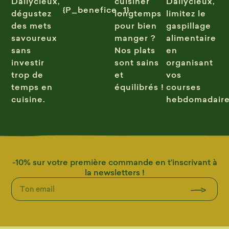
Dailycieux,
cuisiner
Dailycieux,
{P_benefice_1}
dégustez
longtemps
limitez le
des mets
pour bien
gaspillage
savoureux
manger ?
alimentaire
sans
Nos plats
en
investir
sont sains
organisant
trop de
et
vos
temps en
équilibrés !
courses
cuisine.
hebdomadaire
-10% sur votre première commande en t’inscrivant à
la newsletters !