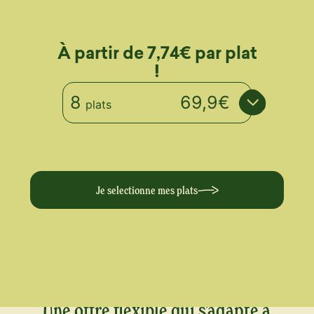
À partir de 7,74€ par plat
!
8
69,9€
plats
Je selectionne mes plats
Une offre flexible qui s'adapte à