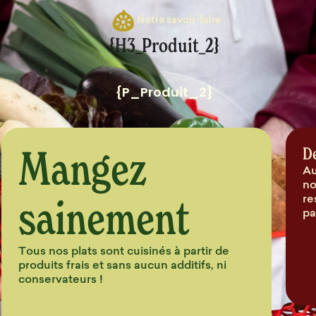
Notre savoir-faire
{H3_Produit_2}
{P_Produit_2}
Mangez
D
Au
no
sainement
re
pa
Tous nos plats sont cuisinés à partir de
produits frais et sans aucun additifs, ni
conservateurs !