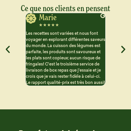
Ce que nos clients en pensent
Jerome
J
☆
☆
☆
☆
☆
☆
☆
ous font
Vraiment satisfait des plats que je reçois
Très satisfa
ntes saveurs
pour le semaine. Beaucoup de choix et
aucun arriè
gumes est
les repas sont bien détaillé pour suivre
contraireme
voureux et
les macros. Les portions sont généreuse
proposent 
 risque de
et c'est vraiment bon !! Problème de
sont variés 
ervice de
livraison mais qui n'est en aucun cas la
saie et je
faute de Dailycieux. Je recommande
 celui-ci.
s bon aussi!