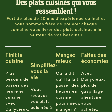
Des plats cuisinés qui vous
ressemblent !
Fort de plus de 20 ans d'expérience culinaire,
nous sommes fière de pouvoir chaque
semaine vous livrer des plats cuisinés à la
hauteur de vos besoins !
Finit la
Mangez
Faites des
cuisine
mieux
économies
Simplifiez-
vous la
Plus
Qui a dit
Avec
vie
besoins de
qu'il fallait
Dailycieux,
passer des
passer des
plus de
Vous
heure en
heures en
gaspillage
recevez
cuisine
cuisine
alientaire,
vos plats
avec
pour mieux
vous
cuisinés à
Dailycieux,
manger ?
achetez