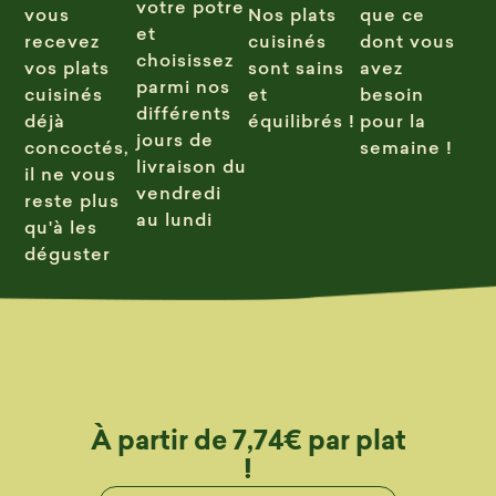
votre potre
vous
Nos plats
que ce
et
recevez
cuisinés
dont vous
choisissez
vos plats
sont sains
avez
parmi nos
cuisinés
et
besoin
différents
déjà
équilibrés !
pour la
jours de
concoctés,
semaine !
livraison du
il ne vous
vendredi
reste plus
au lundi
qu'à les
déguster
À partir de 7,74€ par plat
!