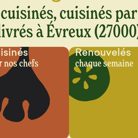
cuisinés, cuisinés par
livrés à Évreux (27000
isinés
Renouvelés
r
nos chefs
chaque semaine