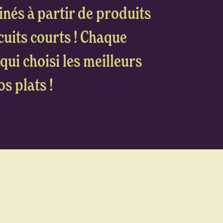
inés à partir de produits
rcuits courts ! Chaque
qui choisi les meilleurs
s plats !