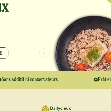
ux
E
Sans additif ni conservateurs
Prêt e
Dailycieux