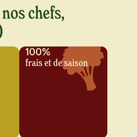
 nos chefs,
)
100%
frais et de saison