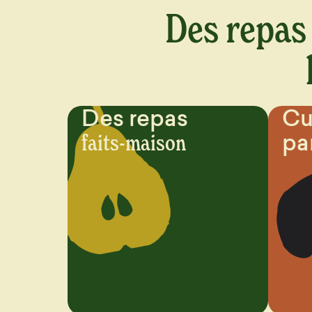
Des repas 
Des repas
Cu
pa
faits-maison