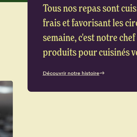
Tous nos repas sont cuis
frais et favorisant les ci
semaine, c'est notre chef 
produits pour cuisinés vo
Découvrir notre histoire