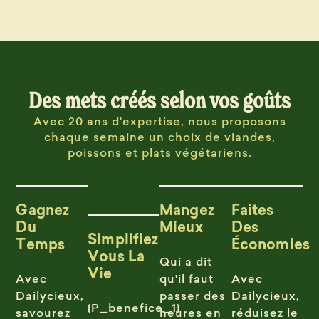
Des mets créés selon vos goûts
Avec 20 ans d'expertise, nous proposons
chaque semaine un choix de viandes,
poissons et plats végétariens.
Gagnez
Mangez
Faites
Du
Mieux
Des
Simplifiez
Temps
Économies
Vous La
Qui a dit
Vie
Avec
qu'il faut
Avec
Dailycieux,
passer des
Dailycieux,
{P_benefice_1}
savourez
heures en
réduisez le