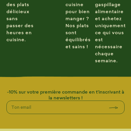
des plats
cuisine
gaspillage
délicieux
pour bien
alimentaire
sans
manger ?
et achetez
passer des
Nos plats
uniquement
heures en
sont
ce qui vous
cuisine.
équilibrés
est
et sains !
nécessaire
chaque
semaine.
-10% sur votre première commande en t’inscrivant à
la newsletters !