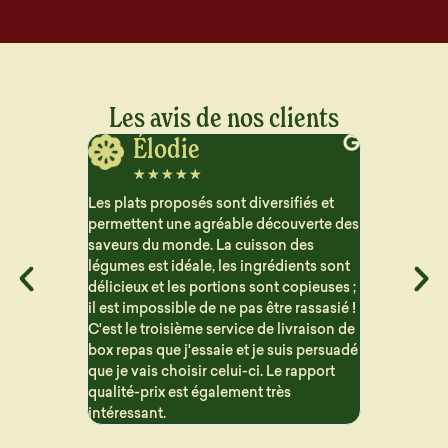
Les avis de nos clients
Colette
Be
☆
☆
☆
☆
☆
☆
☆
ifiés et
Je suis vraiment ravie, les plats sont
Depuis tro
ouverte des
succulents et n'ont pas ce goût industriel
repas. Ils 
n des
que l'on trouve chez d'autres sociétés
avaient été
dients sont
offrant un service similaire. Les menus
vraiment le
 copieuses ;
sont diversifiés et les portions sont
industriels
e rassasié !
justes.
livraison de
uis persuadé
e rapport
ès