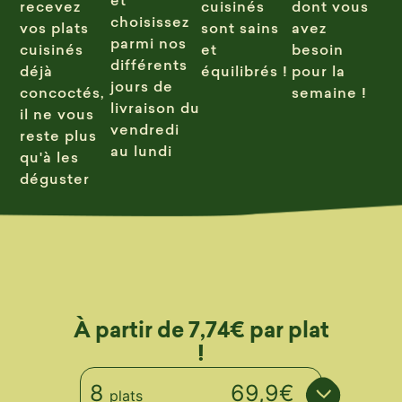
recevez
cuisinés
dont vous
choisissez
vos plats
sont sains
avez
parmi nos
cuisinés
et
besoin
différents
déjà
équilibrés !
pour la
jours de
concoctés,
semaine !
livraison du
il ne vous
vendredi
reste plus
au lundi
qu'à les
déguster
À partir de 7,74€ par plat
!
8
69,9€
plats