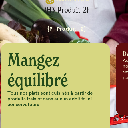
Notre savoir-faire
{H3_Produit_2}
{P_Produit_2}
Mangez
D
Au
no
équilibré
re
pa
Tous nos plats sont cuisinés à partir de
produits frais et sans aucun additifs, ni
conservateurs !