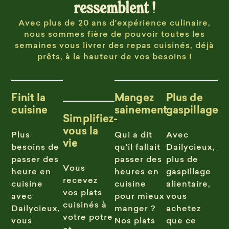
ressemblent !
Avec plus de 20 ans d'expérience culinaire,
nous sommes fière de pouvoir toutes les
semaines vous livrer des repas cuisinés, déjà
prêts, à la hauteur de vos besoins !
Finit la
Mangez
Plus de
cuisine
sainement
gaspillage
Simplifiez-
vous la
Plus
Qui a dit
Avec
vie
besoins de
qu'il fallait
Dailycieux,
passer des
passer des
plus de
Vous
heure en
heures en
gaspillage
recevez
cuisine
cuisine
alientaire,
vos plats
avec
pour mieux
vous
cuisinés à
Dailycieux,
manger ?
achetez
votre potre
vous
Nos plats
que ce
et