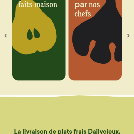
par
n
nos
chaque
chefs
semaine
La livraison de plats frais Dailycieux,