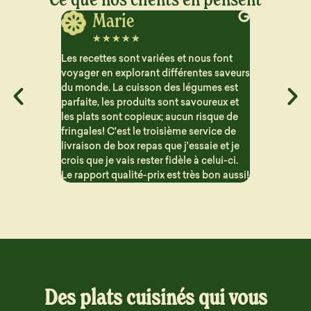
Jerome
J
☆
☆
☆
☆
☆
☆
☆
ous font
Vraiment satisfait des plats que je reçois
Très satisfa
ntes saveurs
pour le semaine. Beaucoup de choix et
aucun arriè
gumes est
les repas sont bien détaillé pour suivre
contraireme
voureux et
les macros. Les portions sont généreuse
proposent 
 risque de
et c'est vraiment bon !! Problème de
sont variés 
ervice de
livraison mais qui n'est en aucun cas la
saie et je
faute de Dailycieux. Je recommande
 celui-ci.
s bon aussi!
Des plats cuisinés qui vous