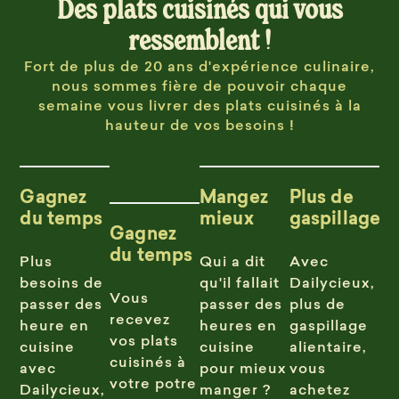
Des plats cuisinés qui vous
ressemblent !
Fort de plus de 20 ans d'expérience culinaire,
nous sommes fière de pouvoir chaque
semaine vous livrer des plats cuisinés à la
hauteur de vos besoins !
Gagnez
Mangez
Plus de
du temps
mieux
gaspillage
Gagnez
du temps
Plus
Qui a dit
Avec
besoins de
qu'il fallait
Dailycieux,
Vous
passer des
passer des
plus de
recevez
heure en
heures en
gaspillage
vos plats
cuisine
cuisine
alientaire,
cuisinés à
avec
pour mieux
vous
votre potre
Dailycieux,
manger ?
achetez