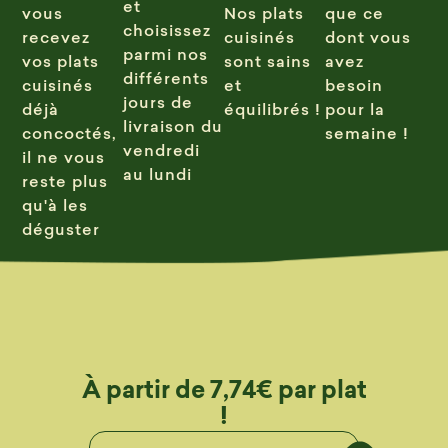
et
vous
Nos plats
que ce
choisissez
recevez
cuisinés
dont vous
parmi nos
vos plats
sont sains
avez
différents
cuisinés
et
besoin
jours de
déjà
équilibrés !
pour la
livraison du
concoctés,
semaine !
vendredi
il ne vous
au lundi
reste plus
qu'à les
déguster
À partir de 7,74€ par plat
!