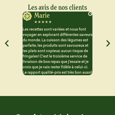
Les avis de nos clients
Jerome
J
☆
☆
☆
☆
☆
☆
☆
ous font
Vraiment satisfait des plats que je reçois
Très satisfa
ntes saveurs
pour le semaine. Beaucoup de choix et
aucun arriè
gumes est
les repas sont bien détaillé pour suivre
contraireme
voureux et
les macros. Les portions sont généreuse
proposent 
 risque de
et c'est vraiment bon !! Problème de
sont variés 
ervice de
livraison mais qui n'est en aucun cas la
saie et je
faute de Dailycieux. Je recommande
 celui-ci.
s bon aussi!