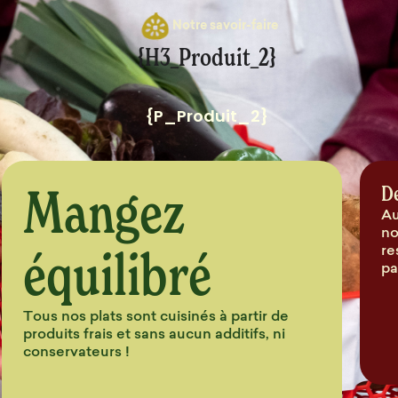
Notre savoir-faire
{H3_Produit_2}
{P_Produit_2}
Mangez
D
Au
no
équilibré
re
pa
Tous nos plats sont cuisinés à partir de
produits frais et sans aucun additifs, ni
conservateurs !