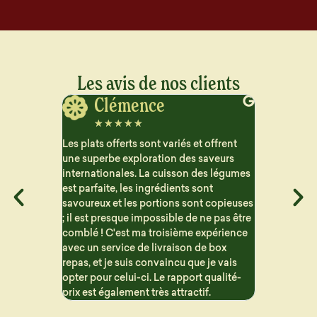
Les avis de nos clients
Clémence
Ber
☆
☆
☆
☆
☆
☆
☆
☆
Les plats offerts sont variés et offrent
Je suis vrai
une superbe exploration des saveurs
sont délicieu
internationales. La cuisson des légumes
industriel qu
est parfaite, les ingrédients sont
sociétés prop
savoureux et les portions sont copieuses
Les options s
; il est presque impossible de ne pas être
sont parfaite
comblé ! C'est ma troisième expérience
avec un service de livraison de box
repas, et je suis convaincu que je vais
opter pour celui-ci. Le rapport qualité-
prix est également très attractif.