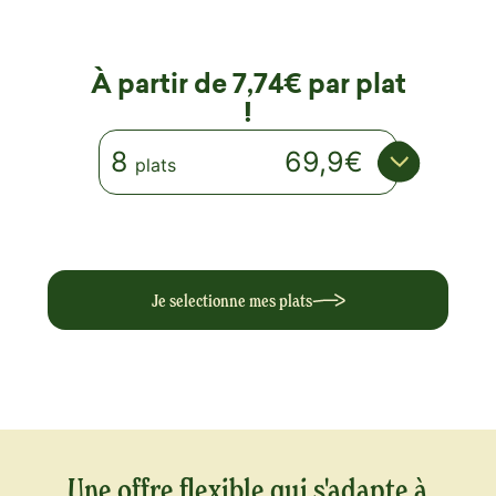
À partir de 7,74€ par plat
!
8
69,9€
plats
Je selectionne mes plats
Une offre flexible qui s'adapte à