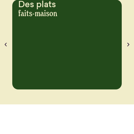
Des plats
C
p
faits-maison