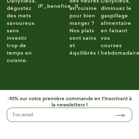
Dailycieux,
des heures
Dailycieux,
{P_benefice_1}
dégustez
en cuisine
diminuez le
des mets
pour bien
gaspillage
savoureux
manger ?
alimentaire
sans
Nos plats
en faisant
investir
sont sains
vos
trop de
et
courses
temps en
équilibrés !
hebdomadaire
cuisine.
-10% sur votre première commande en t’inscrivant à
la newsletters !