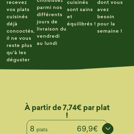
recevez
cuisinés
dont vous
parmi nos
vos plats
sont sains
avez
différents
cuisinés
et
besoin
jours de
déjà
équilibrés !
pour la
livraison du
concoctés,
semaine !
vendredi
il ne vous
au lundi
reste plus
qu'à les
déguster
À partir de 7,74€ par plat
!
8
69,9€
plats