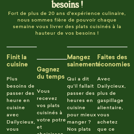
besoins !
Fort de plus de 20 ans d'expérience culinaire,
nous sommes fière de pouvoir chaque
semaine vous livrer des plats cuisinés à la
hauteur de vos besoins !
Finit la
Mangez
Faites des
cuisine
sainement
économies
Gagnez
du temps
Plus
Qui a dit
Avec
besoins de
qu'il fallait
Dailycieux,
Vous
passer des
passer des
plus de
recevez
heure en
heures en
gaspillage
vos plats
cuisine
cuisine
alientaire,
cuisinés à
avec
pour mieux
vous
votre potre
Dailycieux,
manger ?
achetez
et
vous
Nos plats
que ce
choisissez