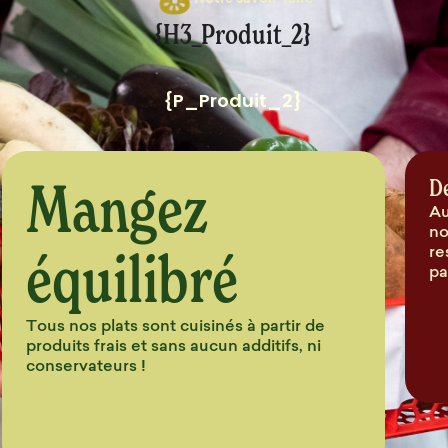
Notre savoir-faire
{H3_Produit_2}
{P_Produit_2}
Mangez
D
Au
no
équilibré
re
pa
Tous nos plats sont cuisinés à partir de
produits frais et sans aucun additifs, ni
conservateurs !