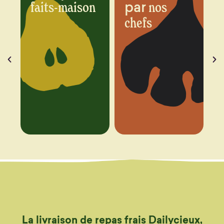
par
n
nos
chaque
chefs
semaine
La livraison de repas frais Dailycieux,