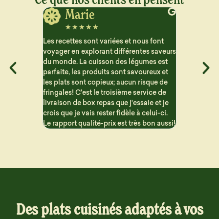
Jerome
J
☆
☆
☆
☆
☆
☆
☆
ous font
Vraiment satisfait des plats que je reçois
Très satisfa
ntes saveurs
pour le semaine. Beaucoup de choix et
aucun arriè
gumes est
les repas sont bien détaillé pour suivre
contraireme
voureux et
les macros. Les portions sont généreuse
proposent 
 risque de
et c'est vraiment bon !! Problème de
sont variés 
ervice de
livraison mais qui n'est en aucun cas la
saie et je
faute de Dailycieux. Je recommande
 celui-ci.
s bon aussi!
Des plats cuisinés adaptés à vos