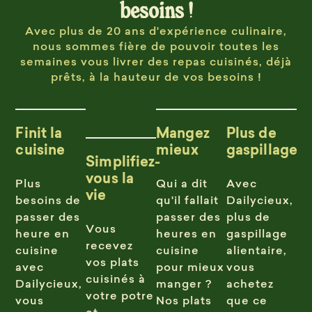
besoins !
Avec plus de 20 ans d'expérience culinaire,
nous sommes fière de pouvoir toutes les
semaines vous livrer des repas cuisinés, déjà
prêts, à la hauteur de vos besoins !
Finit la
Mangez
Plus de
cuisine
mieux
gaspillage
Simplifiez-
vous la
Plus
Qui a dit
Avec
vie
besoins de
qu'il fallait
Dailycieux,
passer des
passer des
plus de
Vous
heure en
heures en
gaspillage
recevez
cuisine
cuisine
alientaire,
vos plats
avec
pour mieux
vous
cuisinés à
Dailycieux,
manger ?
achetez
votre potre
vous
Nos plats
que ce
et