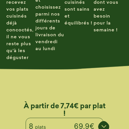
recevez
cuisinés
dont vous
choisissez
vos plats
sont sains
avez
parmi nos
cuisinés
et
besoin
différents
déjà
équilibrés !
pour la
jours de
concoctés,
semaine !
livraison du
il ne vous
vendredi
reste plus
au lundi
qu'à les
déguster
À partir de 7,74€ par plat
!
8
69,9€
plats