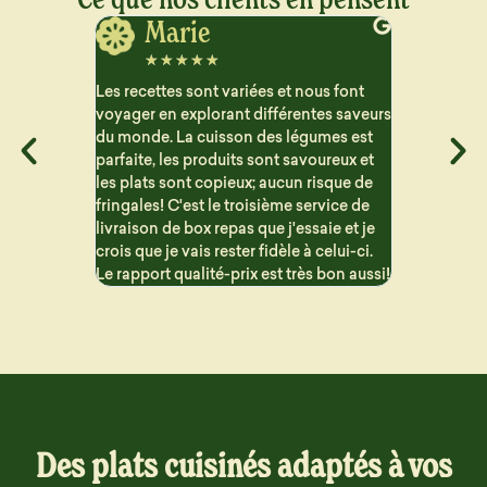
Jerome
J
☆
☆
☆
☆
☆
☆
☆
ous font
Vraiment satisfait des plats que je reçois
Très satisfa
ntes saveurs
pour le semaine. Beaucoup de choix et
aucun arriè
gumes est
les repas sont bien détaillé pour suivre
contraireme
voureux et
les macros. Les portions sont généreuse
proposent 
 risque de
et c'est vraiment bon !! Problème de
sont variés 
ervice de
livraison mais qui n'est en aucun cas la
saie et je
faute de Dailycieux. Je recommande
 celui-ci.
s bon aussi!
Des plats cuisinés adaptés à vos