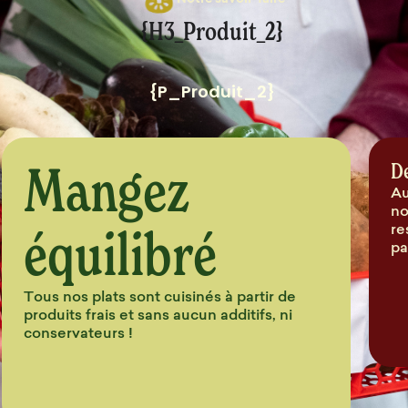
Notre savoir-faire
{H3_Produit_2}
{P_Produit_2}
Mangez
D
Au
no
équilibré
re
pa
Tous nos plats sont cuisinés à partir de
produits frais et sans aucun additifs, ni
conservateurs !