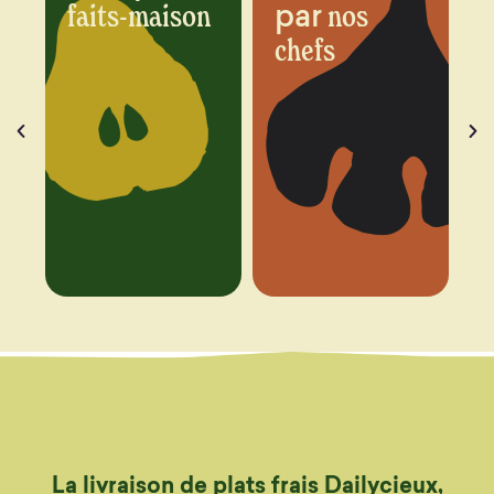
par
n
nos
chaque
chefs
semaine
La livraison de plats frais Dailycieux,