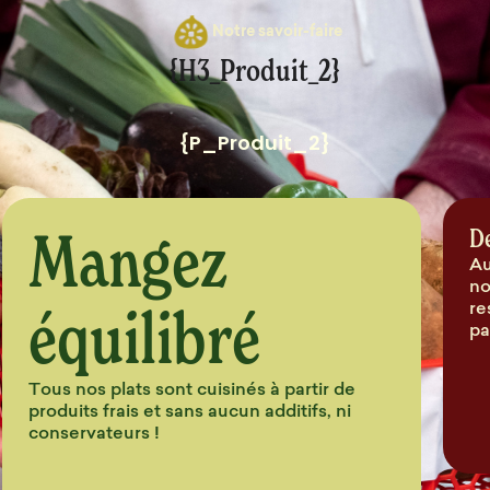
Notre savoir-faire
{H3_Produit_2}
{P_Produit_2}
Mangez
D
Au
no
équilibré
re
pa
Tous nos plats sont cuisinés à partir de
produits frais et sans aucun additifs, ni
conservateurs !