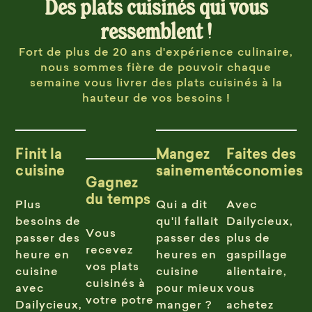
Des plats cuisinés qui vous
ressemblent !
Fort de plus de 20 ans d'expérience culinaire,
nous sommes fière de pouvoir chaque
semaine vous livrer des plats cuisinés à la
hauteur de vos besoins !
Finit la
Mangez
Faites des
cuisine
sainement
économies
Gagnez
du temps
Plus
Qui a dit
Avec
besoins de
qu'il fallait
Dailycieux,
Vous
passer des
passer des
plus de
recevez
heure en
heures en
gaspillage
vos plats
cuisine
cuisine
alientaire,
cuisinés à
avec
pour mieux
vous
votre potre
Dailycieux,
manger ?
achetez