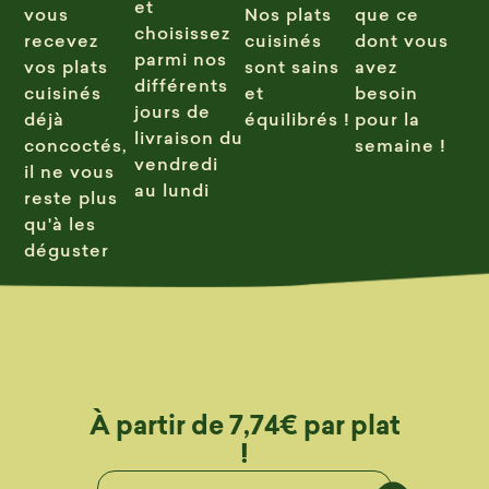
et
vous
Nos plats
que ce
choisissez
recevez
cuisinés
dont vous
parmi nos
vos plats
sont sains
avez
différents
cuisinés
et
besoin
jours de
déjà
équilibrés !
pour la
livraison du
concoctés,
semaine !
vendredi
il ne vous
au lundi
reste plus
qu'à les
déguster
À partir de 7,74€ par plat
!