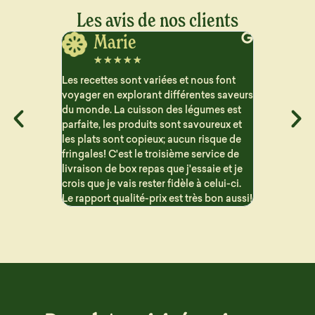
Les avis de nos clients
Jerome
J
☆
☆
☆
☆
☆
☆
☆
ous font
Vraiment satisfait des plats que je reçois
Très satisfa
ntes saveurs
pour le semaine. Beaucoup de choix et
aucun arriè
gumes est
les repas sont bien détaillé pour suivre
contraireme
voureux et
les macros. Les portions sont généreuse
proposent 
 risque de
et c'est vraiment bon !! Problème de
sont variés 
ervice de
livraison mais qui n'est en aucun cas la
saie et je
faute de Dailycieux. Je recommande
 celui-ci.
s bon aussi!