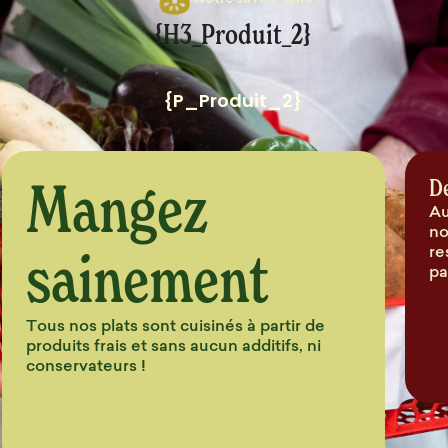
Notre savoir-faire
{H3_Produit_2}
{P_Produit_2}
Mangez
D
Au
no
sainement
re
pa
Tous nos plats sont cuisinés à partir de
produits frais et sans aucun additifs, ni
conservateurs !