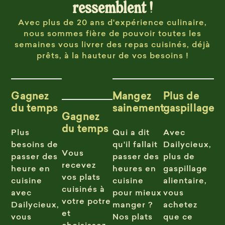
ressemblent !
Avec plus de 20 ans d'expérience culinaire,
nous sommes fière de pouvoir toutes les
semaines vous livrer des repas cuisinés, déjà
prêts, à la hauteur de vos besoins !
Gagnez
Mangez
Plus de
du temps
sainement
gaspillage
Gagnez
du temps
Plus
Qui a dit
Avec
besoins de
qu'il fallait
Dailycieux,
Vous
passer des
passer des
plus de
recevez
heure en
heures en
gaspillage
vos plats
cuisine
cuisine
alientaire,
cuisinés à
avec
pour mieux
vous
votre potre
Dailycieux,
manger ?
achetez
et
vous
Nos plats
que ce
choisissez