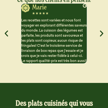
Jerome
J
☆
☆
☆
☆
☆
☆
☆
ous font
Vraiment satisfait des plats que je reçois
Très satisfa
ntes saveurs
pour le semaine. Beaucoup de choix et
aucun arriè
gumes est
les repas sont bien détaillé pour suivre
contraireme
voureux et
les macros. Les portions sont généreuse
proposent 
 risque de
et c'est vraiment bon !! Problème de
sont variés 
ervice de
livraison mais qui n'est en aucun cas la
saie et je
faute de Dailycieux. Je recommande
 celui-ci.
s bon aussi!
Des plats cuisinés qui vous