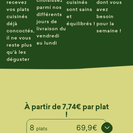
recevez
cuisinés
dont vous
parmi nos
vos plats
sont sains
avez
différents
cuisinés
et
besoin
jours de
déjà
équilibrés !
pour la
livraison du
concoctés,
semaine !
vendredi
il ne vous
au lundi
reste plus
qu'à les
déguster
À partir de 7,74€ par plat
!
8
69,9€
plats