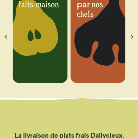
par
n
nos
chaque
chefs
semaine
La livraison de plats frais Dailycieux,