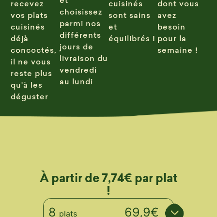
recevez
cuisinés
dont vous
choisissez
vos plats
sont sains
avez
parmi nos
cuisinés
et
besoin
différents
déjà
équilibrés !
pour la
jours de
concoctés,
semaine !
livraison du
il ne vous
vendredi
reste plus
au lundi
qu'à les
déguster
À partir de 7,74€ par plat
!
8
69,9€
plats