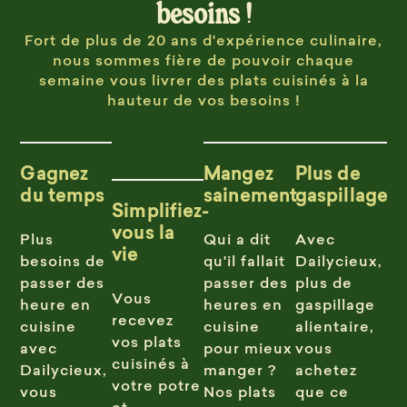
besoins !
Fort de plus de 20 ans d'expérience culinaire,
nous sommes fière de pouvoir chaque
semaine vous livrer des plats cuisinés à la
hauteur de vos besoins !
Gagnez
Mangez
Plus de
du temps
sainement
gaspillage
Simplifiez-
vous la
Plus
Qui a dit
Avec
vie
besoins de
qu'il fallait
Dailycieux,
passer des
passer des
plus de
Vous
heure en
heures en
gaspillage
recevez
cuisine
cuisine
alientaire,
vos plats
avec
pour mieux
vous
cuisinés à
Dailycieux,
manger ?
achetez
votre potre
vous
Nos plats
que ce
et