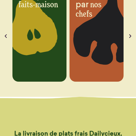
par
n
nos
chaque
chefs
semaine
La livraison de plats frais Dailycieux,