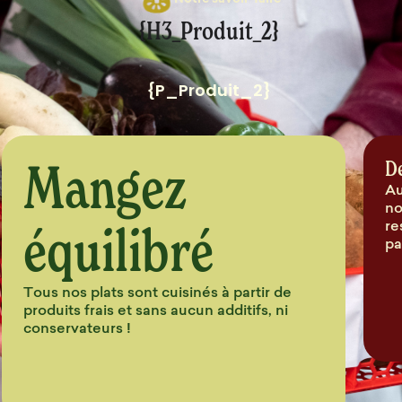
Notre savoir-faire
{H3_Produit_2}
{P_Produit_2}
Mangez
D
Au
no
équilibré
re
pa
Tous nos plats sont cuisinés à partir de
produits frais et sans aucun additifs, ni
conservateurs !