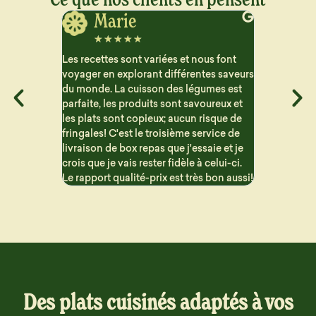
Jerome
J
☆
☆
☆
☆
☆
☆
☆
ous font
Vraiment satisfait des plats que je reçois
Très satisfa
ntes saveurs
pour le semaine. Beaucoup de choix et
aucun arriè
gumes est
les repas sont bien détaillé pour suivre
contraireme
voureux et
les macros. Les portions sont généreuse
proposent 
 risque de
et c'est vraiment bon !! Problème de
sont variés 
ervice de
livraison mais qui n'est en aucun cas la
saie et je
faute de Dailycieux. Je recommande
 celui-ci.
s bon aussi!
Des plats cuisinés adaptés à vos