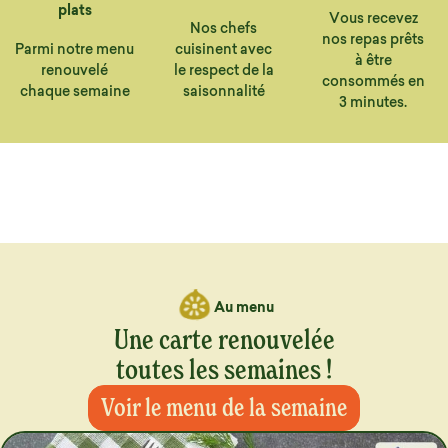
plats
Vous recevez
Nos chefs
nos repas prêts
Parmi notre menu
cuisinent avec
à être
renouvelé
le respect de la
consommés en
chaque semaine
saisonnalité
3 minutes.
Au menu
Une carte renouvelée
toutes les semaines !
Voir le menu de la semaine