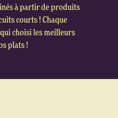
inés à partir de produits
rcuits courts ! Chaque
qui choisi les meilleurs
s plats !