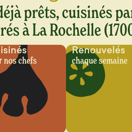
éjà prêts, cuisinés pa
vrés à La Rochelle (170
isinés
Renouvelés
r
nos chefs
chaque semaine