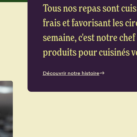
Tous nos repas sont cuis
frais et favorisant les ci
semaine, c'est notre chef 
produits pour cuisinés vo
Découvrir notre histoire