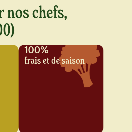
r nos chefs,
00)
100%
frais et de saison