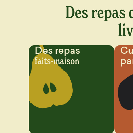
Des repas d
li
Des repas
Cu
pa
faits-maison