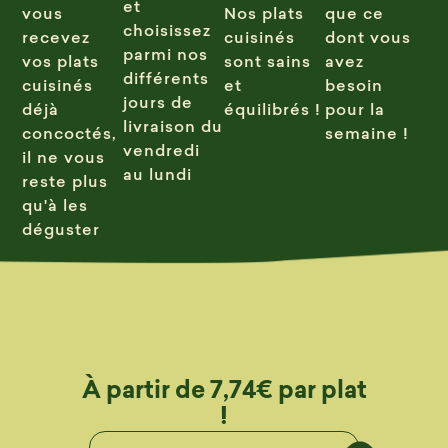
et
vous
Nos plats
que ce
choisissez
recevez
cuisinés
dont vous
parmi nos
vos plats
sont sains
avez
différents
cuisinés
et
besoin
jours de
déjà
équilibrés !
pour la
livraison du
concoctés,
semaine !
vendredi
il ne vous
au lundi
reste plus
qu'à les
déguster
À partir de 7,74€ par plat
!