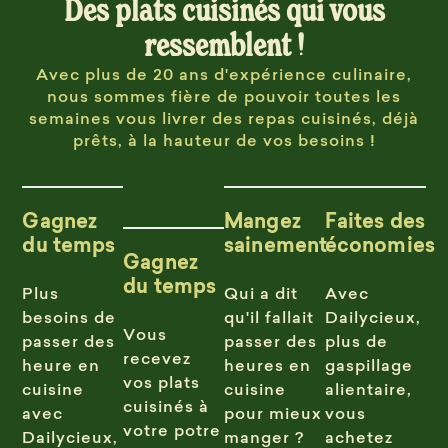
Des plats cuisinés qui vous
ressemblent !
Avec plus de 20 ans d'expérience culinaire,
nous sommes fière de pouvoir toutes les
semaines vous livrer des repas cuisinés, déjà
prêts, à la hauteur de vos besoins !
Gagnez
Mangez
Faites des
du temps
sainement
économies
Gagnez
du temps
Plus
Qui a dit
Avec
besoins de
qu'il fallait
Dailycieux,
Vous
passer des
passer des
plus de
recevez
heure en
heures en
gaspillage
vos plats
cuisine
cuisine
alientaire,
cuisinés à
avec
pour mieux
vous
votre potre
Dailycieux,
manger ?
achetez