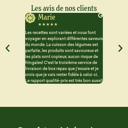
Les avis de nos clients
Jerome
J
☆
☆
☆
☆
☆
☆
☆
ous font
Vraiment satisfait des plats que je reçois
Très satisfa
ntes saveurs
pour le semaine. Beaucoup de choix et
aucun arriè
gumes est
les repas sont bien détaillé pour suivre
contraireme
voureux et
les macros. Les portions sont généreuse
proposent 
 risque de
et c'est vraiment bon !! Problème de
sont variés 
service de
livraison mais qui n'est en aucun cas la
saie et je
faute de Dailycieux. Je recommande
à celui-ci.
ès bon aussi!