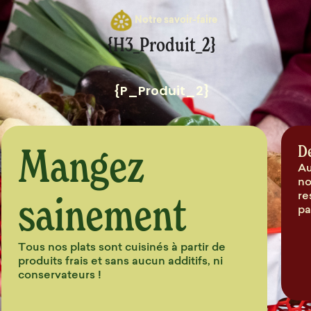
Notre savoir-faire
{H3_Produit_2}
{P_Produit_2}
Mangez
D
Au
no
sainement
re
pa
Tous nos plats sont cuisinés à partir de
produits frais et sans aucun additifs, ni
conservateurs !