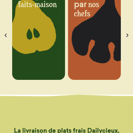
par
n
nos
chaque
chefs
semaine
La livraison de plats frais Dailycieux,