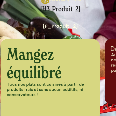
Notre savoir-faire
{H3_Produit_2}
{P_Produit_2}
Mangez
D
Au
no
équilibré
re
pa
Tous nos plats sont cuisinés à partir de
produits frais et sans aucun additifs, ni
conservateurs !