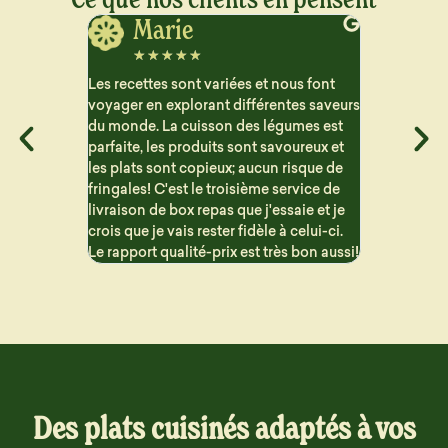
Jerome
J
☆
☆
☆
☆
☆
☆
☆
ous font
Vraiment satisfait des plats que je reçois
Très satisfa
ntes saveurs
pour le semaine. Beaucoup de choix et
aucun arriè
gumes est
les repas sont bien détaillé pour suivre
contraireme
voureux et
les macros. Les portions sont généreuse
proposent 
 risque de
et c'est vraiment bon !! Problème de
sont variés 
ervice de
livraison mais qui n'est en aucun cas la
saie et je
faute de Dailycieux. Je recommande
 celui-ci.
s bon aussi!
Des plats cuisinés adaptés à vos