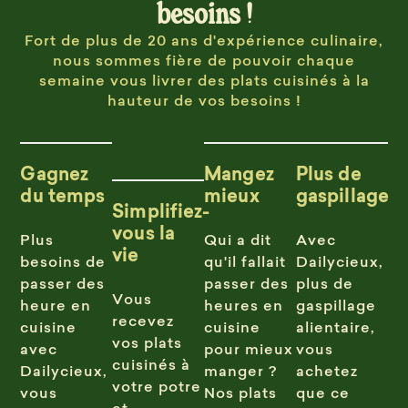
besoins !
Fort de plus de 20 ans d'expérience culinaire,
nous sommes fière de pouvoir chaque
semaine vous livrer des plats cuisinés à la
hauteur de vos besoins !
Gagnez
Mangez
Plus de
du temps
mieux
gaspillage
Simplifiez-
vous la
Plus
Qui a dit
Avec
vie
besoins de
qu'il fallait
Dailycieux,
passer des
passer des
plus de
Vous
heure en
heures en
gaspillage
recevez
cuisine
cuisine
alientaire,
vos plats
avec
pour mieux
vous
cuisinés à
Dailycieux,
manger ?
achetez
votre potre
vous
Nos plats
que ce
et