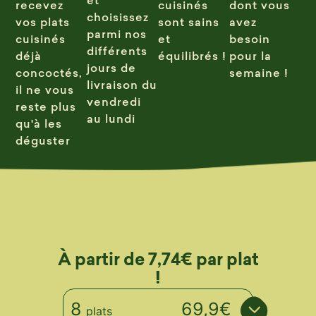
recevez
cuisinés
dont vous
choisissez
vos plats
sont sains
avez
parmi nos
cuisinés
et
besoin
différents
déjà
équilibrés !
pour la
jours de
concoctés,
semaine !
livraison du
il ne vous
vendredi
reste plus
au lundi
qu'à les
déguster
À partir de 7,74€ par plat
!
8
69,9€
plats