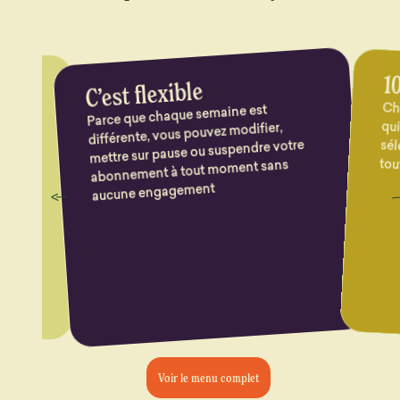
10
C’est flexible
Cha
qu
sél
Parce que chaque semaine est
 au
différente, vous pouvez modifier,
z,
mettre sur pause ou suspendre votre
 des
tou
abonnement à tout moment sans
aucune engagement
Voir le menu complet