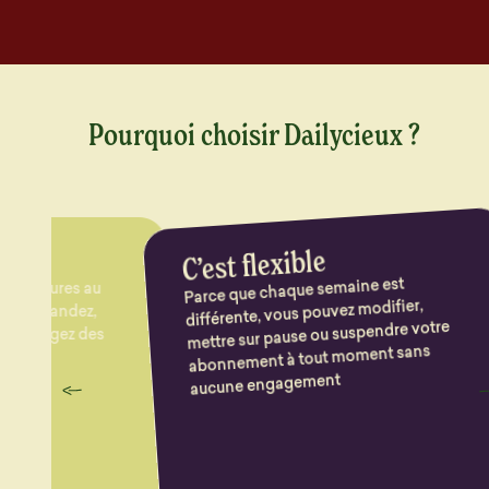
Pourquoi choisir Dailycieux ?
10
C’est flexible
Cha
qu
sél
Parce que chaque semaine est
 au
différente, vous pouvez modifier,
z,
mettre sur pause ou suspendre votre
 des
tou
abonnement à tout moment sans
aucune engagement