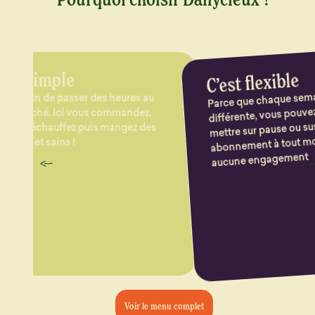
10
C’est flexible
Cha
qu
sél
Parce que chaque semaine est
 au
différente, vous pouvez modifier,
z,
mettre sur pause ou suspendre votre
 des
tou
abonnement à tout moment sans
aucune engagement
Voir le menu complet